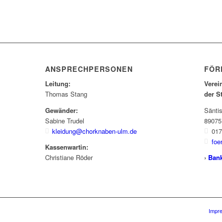
ANSPRECHPERSONEN
FÖR
Leitung:
Verei
Thomas Stang
der S
Gewänder:
Sänti
Sabine Trudel
89075
kleidung@chorknaben-ulm.de
017
foe
Kassenwartin:
Christiane Röder
›
Ban
Impr