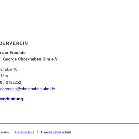
DERVEREIN
n der Freunde
t. Georgs Chorknaben Ulm e.V.
sstraße 10
 Ulm
9 / 2182252
rderverein@chorknaben-ulm.de
kverbindung
essum
Datenschutz
Hinweisgeberschutz